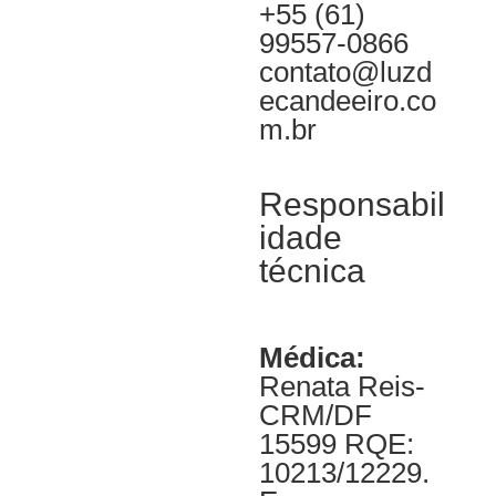
+55 (61)
99557-0866
contato@luzd
ecandeeiro.co
m.br
Responsabil
idade
técnica
Médica:
Renata Reis-
CRM/DF
15599 RQE:
10213/12229.