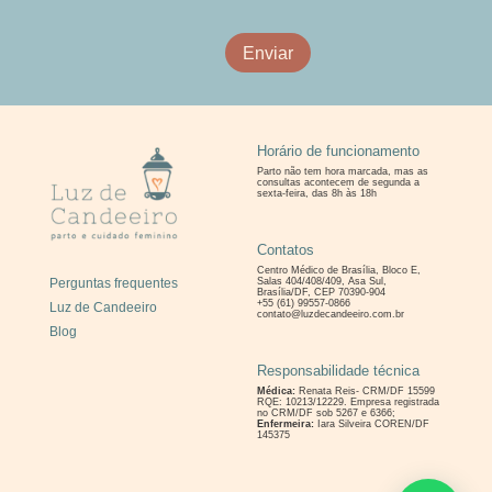
Enviar
Horário de funcionamento
Parto não tem hora marcada, mas as
consultas
acontecem de segunda a
sexta-feira, das 8h às 18h
Contatos
Centro Médico de Brasília, Bloco E,
Perguntas frequentes
Salas 404/408/409, Asa Sul,
Brasília/DF, CEP 70390-904
+55 (61) 99557-0866
Luz de Candeeiro
contato@luzdecandeeiro.com.br
Blog
Responsabilidade técnica
Médica:
Renata Reis- CRM/DF 15599
RQE: 10213/12229. Empresa registrada
no CRM/DF sob 5267 e 6366;
Enfermeira:
Iara Silveira COREN/DF
145375