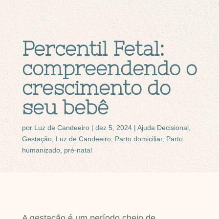
Percentil Fetal:
compreendendo o
crescimento do
seu bebê
por
Luz de Candeeiro
|
dez 5, 2024
|
Ajuda Decisional
,
Gestação
,
Luz de Candeeiro
,
Parto domiciliar
,
Parto
humanizado
,
pré-natal
A gestação é um período cheio de