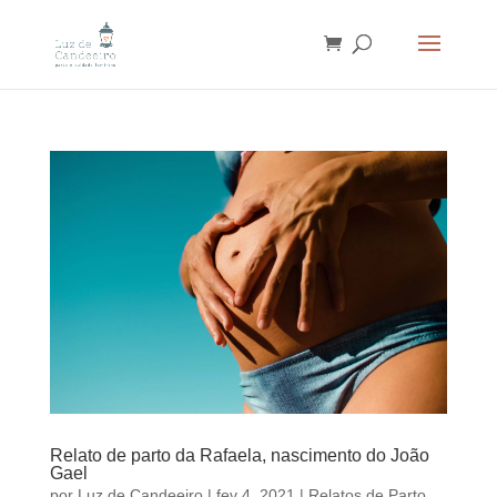
Relato de parto da Rafaela, nascimento do João
Gael
por
Luz de Candeeiro
|
fev 4, 2021
|
Relatos de Parto