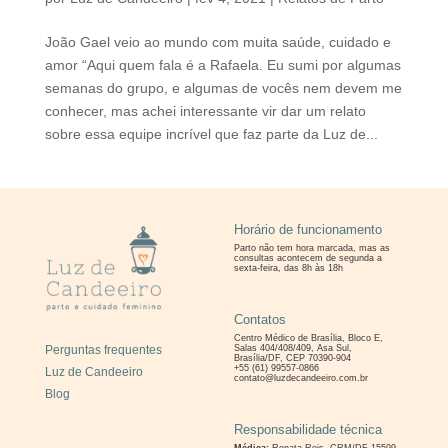
João Gael veio ao mundo com muita saúde, cuidado e
amor “Aqui quem fala é a Rafaela. Eu sumi por algumas
semanas do grupo, e algumas de vocês nem devem me
conhecer, mas achei interessante vir dar um relato
sobre essa equipe incrível que faz parte da Luz de...
Horário de funcionamento
Parto não tem hora marcada, mas as
consultas
acontecem de segunda a
sexta-feira, das 8h às 18h
Contatos
Centro Médico de Brasília, Bloco E,
Perguntas frequentes
Salas 404/408/409, Asa Sul,
Brasília/DF, CEP 70390-904
+55 (61) 99557-0866
Luz de Candeeiro
contato@luzdecandeeiro.com.br
Blog
Responsabilidade técnica