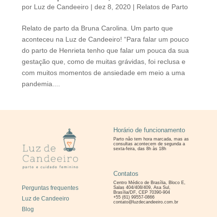
por
Luz de Candeeiro
|
dez 8, 2020
|
Relatos de Parto
Relato de parto da Bruna Carolina. Um parto que
aconteceu na Luz de Candeeiro! “Para falar um pouco
do parto de Henrieta tenho que falar um pouca da sua
gestação que, como de muitas grávidas, foi reclusa e
com muitos momentos de ansiedade em meio a uma
pandemia....
Horário de funcionamento
Parto não tem hora marcada, mas as
consultas
acontecem de segunda a
sexta-feira, das 8h às 18h
Contatos
Centro Médico de Brasília, Bloco E,
Perguntas frequentes
Salas 404/408/409, Asa Sul,
Brasília/DF, CEP 70390-904
+55 (61) 99557-0866
Luz de Candeeiro
contato@luzdecandeeiro.com.br
Blog