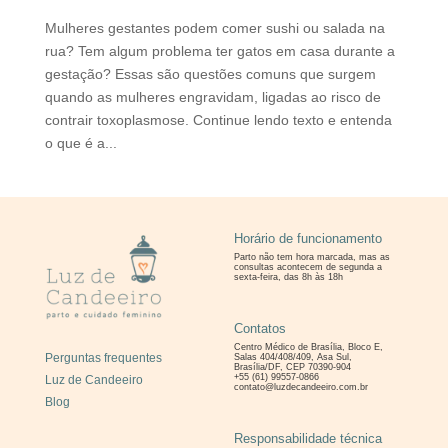
Mulheres gestantes podem comer sushi ou salada na
rua? Tem algum problema ter gatos em casa durante a
gestação? Essas são questões comuns que surgem
quando as mulheres engravidam, ligadas ao risco de
contrair toxoplasmose. Continue lendo texto e entenda
o que é a...
Horário de funcionamento
Parto não tem hora marcada, mas as
consultas
acontecem de segunda a
sexta-feira, das 8h às 18h
Contatos
Centro Médico de Brasília, Bloco E,
Perguntas frequentes
Salas 404/408/409, Asa Sul,
Brasília/DF, CEP 70390-904
+55 (61) 99557-0866
Luz de Candeeiro
contato@luzdecandeeiro.com.br
Blog
Responsabilidade técnica