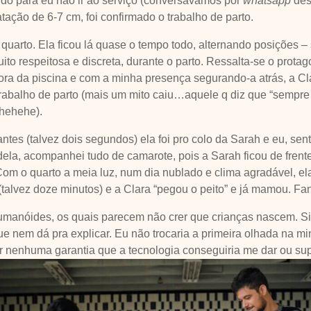
dido para eu não ir ao serviço (conversávamos por
whatsapp
des
atação de 6-7 cm, foi confirmado o trabalho de parto.
quarto. Ela ficou lá quase o tempo todo, alternando posições –
ito respeitosa e discreta, durante o parto. Ressalta-se o prota
fora da piscina e com a minha presença segurando-a atrás, a C
abalho de parto (mais um mito caiu…aquele q diz que “sempre 
…hehehe).
antes (talvez dois segundos) ela foi pro colo da Sarah e eu, sen
dela, acompanhei tudo de camarote, pois a Sarah ficou de frente
Com o quarto a meia luz, num dia nublado e clima agradável, e
(talvez doze minutos) e a Clara “pegou o peito” e já mamou. Fan
umanóides, os quais parecem não crer que crianças nascem. S
que nem dá pra explicar. Eu não trocaria a primeira olhada na m
 nenhuma garantia que a tecnologia conseguiria me dar ou sup