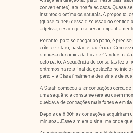
A saga em direção ao parto, neste país, sa
convenientes), atalhos falaciosos. Quase se
instintos e estímulos naturais. A propósito, 
(quase falhei!) dessa discussão do sentido 
adjetivações ou quaisquer acompanhamentos
Portanto, para se chegar ao parto, é preciso
crítico e, claro, bastante paciência. Com 
empresa denominada Luz de Candeeiro. A es
pelo parto. A sequência de consultas fez a n
entramos na reta final da gestação no iníci
parto – a Clara finalmente deu sinais de sua
A Sarah começou a ter contrações cerca de
uma sequência constante (era eu quem monito
queixava de contrações mais fortes e emitia 
Depois de 8:30h as contrações adquiriram um
minutos…Esse sim era o sinal maior de que 