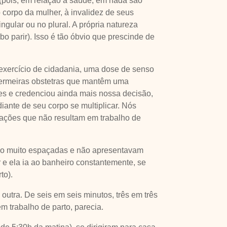
 (pois, em relação à saúde, em nada são
 corpo da mulher, à invalidez de seus
ingular ou no plural. A própria natureza
o parir). Isso é tão óbvio que prescinde de
a, exercício de cidadania, uma dose de senso
nfermeiras obstetras que mantêm uma
es e credenciou ainda mais nossa decisão,
iante de seu corpo se multiplicar. Nós
trações que não resultam em trabalho de
tão muito espaçadas e não apresentavam
 e ela ia ao banheiro constantemente, se
to).
outra. De seis em seis minutos, três em três
 trabalho de parto, parecia.