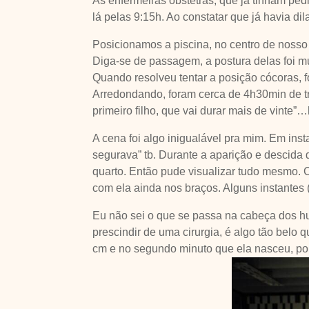
As enfermeiras obstetras, que já tinham pe
lá pelas 9:15h. Ao constatar que já havia dil
Posicionamos a piscina, no centro de nosso 
Diga-se de passagem, a postura delas foi mu
Quando resolveu tentar a posição cócoras, 
Arredondando, foram cerca de 4h30min de tr
primeiro filho, que vai durar mais de vinte”
A cena foi algo inigualável pra mim. Em inst
segurava” tb. Durante a aparição e descida 
quarto. Então pude visualizar tudo mesmo. 
com ela ainda nos braços. Alguns instantes 
Eu não sei o que se passa na cabeça dos h
prescindir de uma cirurgia, é algo tão belo 
cm e no segundo minuto que ela nasceu, por