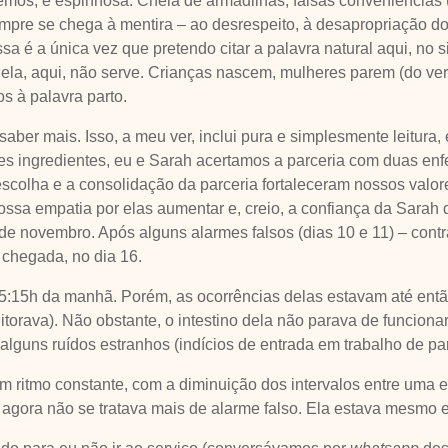
bemos, é espinhosa. Cheia de armadilhas, falsas conveniências
mpre se chega à mentira – ao desrespeito, à desapropriação do
essa é a única vez que pretendo citar a palavra natural aqui, no s
dela, aqui, não serve. Crianças nascem, mulheres parem (do verb
 à palavra parto.
 saber mais. Isso, a meu ver, inclui pura e simplesmente leitur
esses ingredientes, eu e Sarah acertamos a parceria com duas e
colha e a consolidação da parceria fortaleceram nossos valor
ossa empatia por elas aumentar e, creio, a confiança da Sarah d
o de novembro. Após alguns alarmes falsos (dias 10 e 11) – con
 chegada, no dia 16.
 5:15h da manhã. Porém, as ocorrências delas estavam até en
rava). Não obstante, o intestino dela não parava de funcionar
alguns ruídos estranhos (indícios de entrada em trabalho de par
 ritmo constante, com a diminuição dos intervalos entre uma e 
agora não se tratava mais de alarme falso. Ela estava mesmo em