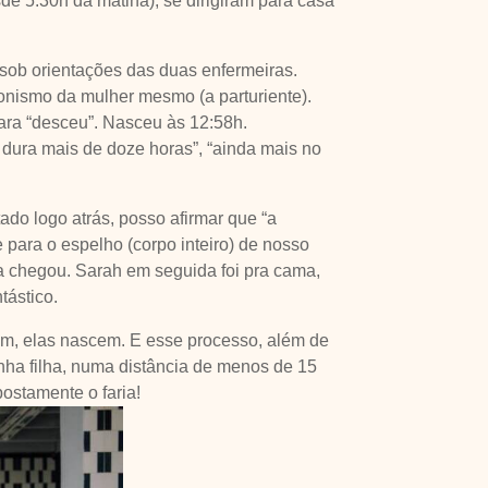
de 5:30h da matina), se dirigiram para casa
 sob orientações das duas enfermeiras.
gonismo da mulher mesmo (a parturiente).
lara “desceu”. Nasceu às 12:58h.
dura mais de doze horas”, “ainda mais no
tado logo atrás, posso afirmar que “a
 para o espelho (corpo inteiro) de nosso
la chegou. Sarah em seguida foi pra cama,
tástico.
im, elas nascem. E esse processo, além de
inha filha, numa distância de menos de 15
ostamente o faria!