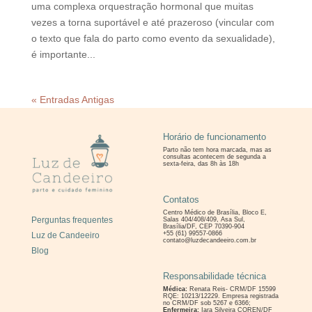
uma complexa orquestração hormonal que muitas
vezes a torna suportável e até prazeroso (vincular com
o texto que fala do parto como evento da sexualidade),
é importante...
« Entradas Antigas
Horário de funcionamento
Parto não tem hora marcada, mas as
consultas
acontecem de segunda a
sexta-feira, das 8h às 18h
Contatos
Centro Médico de Brasília, Bloco E,
Perguntas frequentes
Salas 404/408/409, Asa Sul,
Brasília/DF, CEP 70390-904
+55 (61) 99557-0866
Luz de Candeeiro
contato@luzdecandeeiro.com.br
Blog
Responsabilidade técnica
Médica:
Renata Reis- CRM/DF 15599
RQE: 10213/12229. Empresa registrada
no CRM/DF sob 5267 e 6366;
Enfermeira:
Iara Silveira COREN/DF