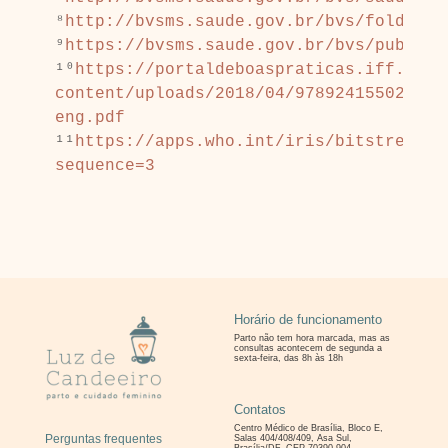
⁸
http://bvsms.saude.gov.br/bvs/folder/r
⁹
https://bvsms.saude.gov.br/bvs/publica
¹⁰
https://portaldeboaspraticas.iff.fioc
content/uploads/2018/04/9789241550215-
eng.pdf
¹¹
https://apps.who.int/iris/bitstream/h
sequence=3
Horário de funcionamento
Parto não tem hora marcada, mas as
consultas
acontecem de segunda a
sexta-feira, das 8h às 18h
Contatos
Centro Médico de Brasília, Bloco E,
Perguntas frequentes
Salas 404/408/409, Asa Sul,