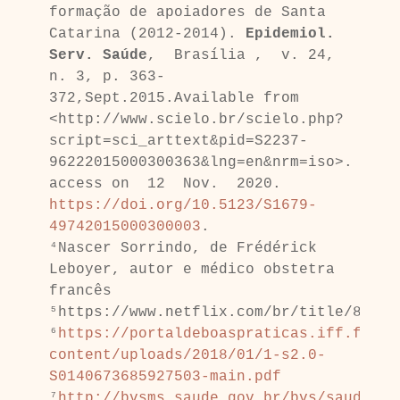
formação de apoiadores de Santa 
Catarina (2012-2014).
 Epidemiol. 
Serv. Saúde
,  Brasília ,  v. 24, 
n. 3, p. 363-
372,Sept.2015.Available from 
<http://www.scielo.br/scielo.php?
script=sci_arttext&pid=S2237-
96222015000300363&lng=en&nrm=iso>. 
access on  12  Nov.  2020.  
https://doi.org/10.5123/S1679-
49742015000300003
.

⁴Nascer Sorrindo, de Frédérick 
Leboyer, autor e médico obstetra 
francês 

⁵https://www.netflix.com/br/title/809955
⁶
https://portaldeboaspraticas.iff.fiocr
content/uploads/2018/01/1-s2.0-
S0140673685927503-main.pdf
⁷
http://bvsms.saude.gov.br/bvs/saudeleg